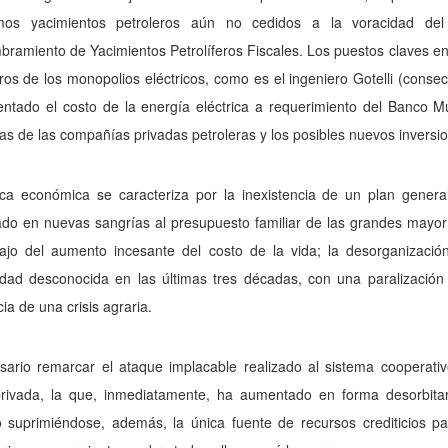
imos yacimientos petroleros aún no cedidos a la voracidad del
amiento de Yacimientos Petrolíferos Fiscales. Los puestos claves en 
ros de los monopolios eléctricos, como es el ingeniero Gotelli (co
ntado el costo de la energía eléctrica a requerimiento del Banco M
as de las compañías privadas petroleras y los posibles nuevos inversio
tica económica se caracteriza por la inexistencia de un plan gene
do en nuevas sangrías al presupuesto familiar de las grandes mayorí
ajo del aumento incesante del costo de la vida; la desorganizació
idad desconocida en las últimas tres décadas, con una paralización 
ia de una crisis agraria.
sario remarcar el ataque implacable realizado al sistema cooperati
rivada, la que, inmediatamente, ha aumentado en forma desorbitan
o suprimiéndose, además, la única fuente de recursos crediticios 