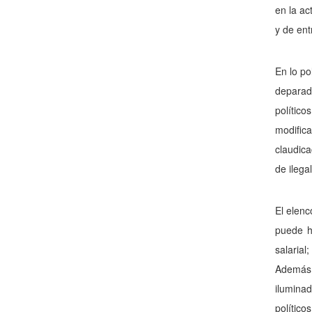
en la ac
y de ent
En lo po
deparad
político
modific
claudica
de ilega
El elenc
puede h
salarial
Además 
ilumina
político