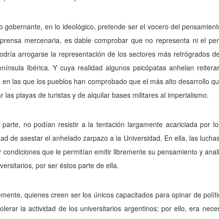
o gobernante, en lo ideológico, pretende ser el vocero del pensamiento
 prensa mercenaria, es dable comprobar que no representa ni el pens
dría arrogarse la representación de los sectores más retrógrados de
nínsula Ibérica. Y cuya realidad algunos psicópatas anhelan reitera
en las que los pueblos han comprobado que el más alto desarrollo qu
r las playas de turistas y de alquilar bases militares al imperialismo.
 parte, no podían resistir a la tentación largamente acariciada por 
d de asestar el anhelado zarpazo a la Universidad. En ella, las lucha
r condiciones que le permitían emitir libremente su pensamiento y an
versitarios, por ser éstos parte de ella.
mente, quienes creen ser los únicos capacitados para opinar de polít
olerar la actividad de los universitarios argentinos; por ello, era nece