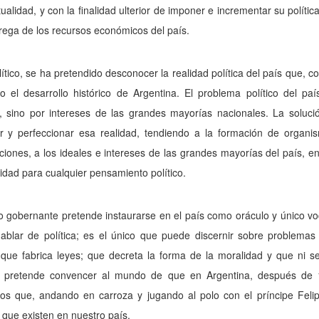
tualidad, y con la finalidad ulterior de imponer e incrementar su polít
rega de los recursos económicos del país.
lítico, se ha pretendido desconocer la realidad política del país que, 
o el desarrollo histórico de Argentina. El problema político del pa
s, sino por intereses de las grandes mayorías nacionales. La soluci
ar y perfeccionar esa realidad, tendiendo a la formación de organi
ciones, a los ideales e intereses de las grandes mayorías del país, 
lidad para cualquier pensamiento político.
o gobernante pretende instaurarse en el país como oráculo y único vo
ablar de política; es el único que puede discernir sobre problemas 
; que fabrica leyes; que decreta la forma de la moralidad y que ni s
pretende convencer al mundo de que en Argentina, después de 15
dos que, andando en carroza y jugando al polo con el príncipe Feli
s que existen en nuestro país.