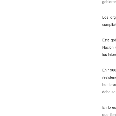
gobierno
Los org
complici
Este gob
Nación l
los inte
En 1966 
resisten
hombres 
debe ser
En lo es
que tie