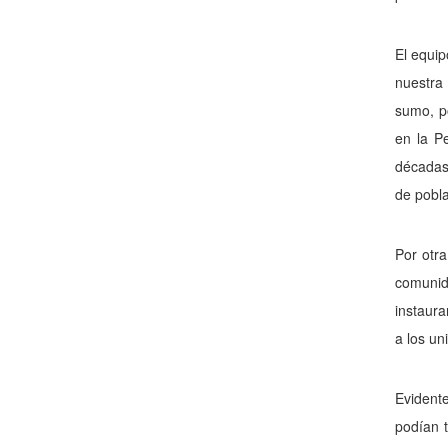
El equip
nuestra
sumo, po
en la Pe
décadas 
de pobla
Por otra
comunida
instaura
a los uni
Evidente
podían t