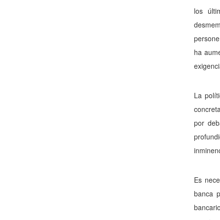
los últ
desmembr
persone
ha aume
exigenci
La polí
concreta
por deb
profund
inminenc
Es nece
banca p
bancari