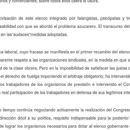
ios y comerciantes; sobre todos ellos caerá la usura.
ovisación de este elenco integrado por falangistas, psicópatas y 
sabilidad con que se abordó el problema azucarero. El transcurso del
n en las”audaces”medidas adoptadas.
ica laboral, cuyo fracaso se manifiesta en el primer recambio del elen
arente respeto a las organizaciones sindicales, en la medida en que se
d de la clase obrera. Pero en la imposibilidad de satisfacer las justas
 el derecho de huelga imponiendo el arbitraje obligatorio; ha interveni
los trabajadores de los organismos de previsión e intervenido el Co
a real participación de los trabajadores en defensa de sus legítimos int
 tiempo continúa negociando activamente la realización del Congreso
irección dócil a su política, requisito indispensable para la posterio
de lograr los organismos necesarios para dotar al elenco gobernante 