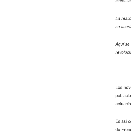
sintetiz
La reali
su acert
Aquí se 
revoluci
Los nove
poblaci
actuació
Es así c
de Frond