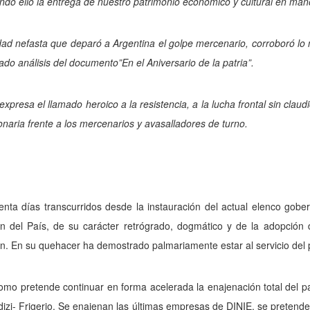
ando ello la entrega de nuestro patrimonio económico y cultural en mano
dad nefasta que deparó a Argentina el golpe mercenario, corroboró lo
ado análisis del documento”En el Aniversario de la patria”.
expresa el llamado heroico a la resistencia, a la lucha frontal sin clau
onaria frente a los mercenarios y avasalladores de turno.
nta días transcurridos desde la instauración del actual elenco gobe
ón del País, de su carácter retrógrado, dogmático y de la adopción 
n. En su quehacer ha demostrado palmariamente estar al servicio del pr
omo pretende continuar en forma acelerada la enajenación total del 
izi- Frigerio. Se enajenan las últimas empresas de DINIE, se pretende r