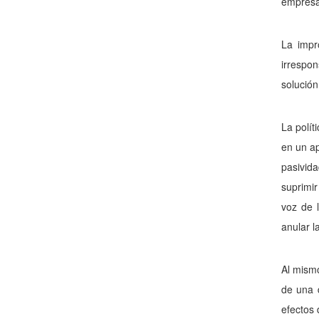
empresar
La impr
irrespon
solució
La polít
en un ap
pasivida
suprimir
voz de 
anular l
Al mismo
de una d
efectos 