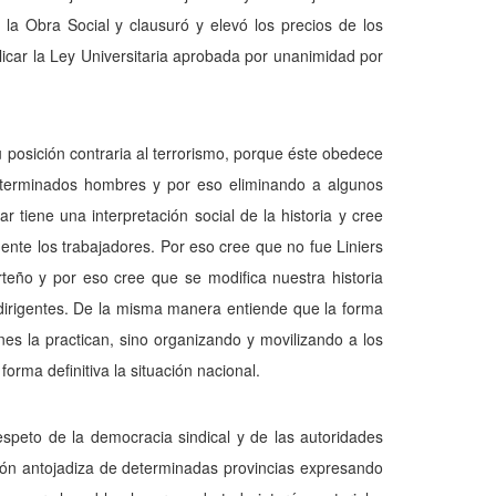
 la Obra Social y clausuró y elevó los precios de los
licar la Ley Universitaria aprobada por una­nimidad por
 posición contraria al terrorismo, porque éste obedece
 determinados hombres y por eso eliminando a algunos
r tiene una interpretación social de la historia y cree
ente los trabajadores. Por eso cree que no fue Liniers
rteño y por eso cree que se modifica nuestra historia
irigentes. De la mis­ma manera entiende que la forma
nes la practican, sino or­ganizando y movilizando a los
orma definitiva la situación nacional.
respeto de la democracia sindical y de las autoridades
nción antojadiza de determinadas provincias expresando