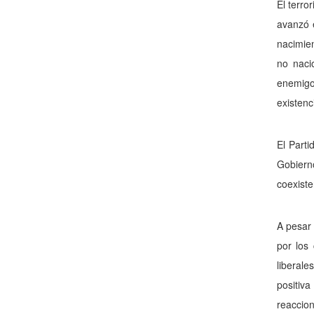
El terro
avanzó 
nacimien
no naci
enemigo
existenc
El Parti
Gobiern
coexiste
A pesar 
por los 
liberale
positiv
reaccion