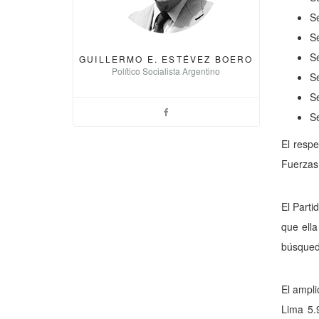
S
S
S
GUILLERMO E. ESTÉVEZ BOERO
Político Socialista Argentino
S
S
S
El respe
Fuerzas 
El Parti
que ella
búsqueda
El ampl
Lima 5.9