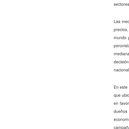
sectores
Las medi
pre­cios
mundo y
peronist
mediana 
decisión
nacional
En este 
que ubic
en favor
dueños 
economí
campaña