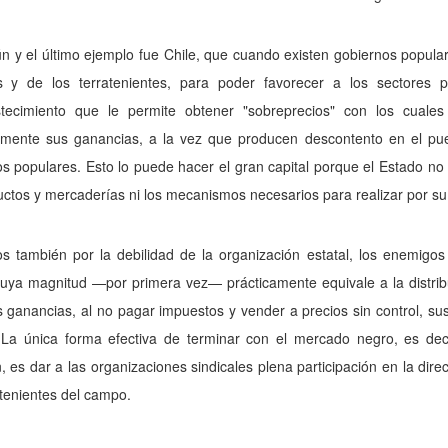
 y el último ejemplo fue Chile, que cuando existen go­biernos popula
os y de los terratenientes, para poder favorecer a los sectores p
tecimiento que le permite obtener "sobreprecios" con los cuales
mamente sus ganancias, a la vez que producen descontento en el pue
s populares. Esto lo puede hacer el gran capital porque el Estado no
ctos y mercaderías ni los mecanismos nece­sarios para realizar por su
os también por la debilidad de la organización estatal, los enemigo
uya magnitud —por primera vez— prácticamente equivale a la dis­tribu
ga­nancias, al no pagar impuestos y vender a precios sin control, su
 La única forma efectiva de terminar con el mercado negro, es deci
, es dar a las orga­nizaciones sindicales plena participación en la di
atenientes del campo.