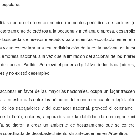
 popu­lares.
das que en el orden económico (aumentos periódicos de sueldos, jubi
, otorgamiento de créditos a la pequeña y mediana empresa, des­arrollo
 búsqueda de nuevos mercados para nuestras exportaciones en el ext
a y que concretara una real redistribución de la renta nacional en fav
empresa nacional, a la vez que la limitación del accionar de los interes
 de nuestro Partido. Se elevó el poder adquisitivo de los trabajador
es y no existió desempleo.
accionar en favor de las mayorías nacionales, ocupa un lugar trasce
a a nuestro país entre los primeros del mundo en cuanto a legislació
 de los trabajadores y del quehacer nacional, provocó el cons­tante
de la tierra, quienes, amparados por la debilidad de una organizac
a, se dieron a crear un ambiente de hostigamiento que se concret
 coordinada de desabas­tecimiento sin antecedentes en Argentina.