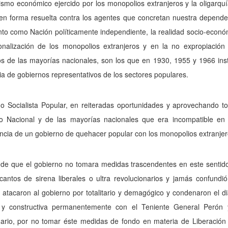
rismo económico ejercido por los monopolios extranjeros y la oligarquí
en forma resuelta contra los agentes que concretan nuestra depend
to como Nación políticamente independiente, la realidad socio-económi
onalización de los monopolios extranjeros y en la no expropiación d
s de las mayorías nacio­nales, son los que en 1930, 1955 y 1966 ins
ia de gobiernos representativos de los sectores populares.
do Socialista Popular, en reiteradas oportunidades y apro­vechando t
o Nacional y de las mayorías nacionales que era incompatible en nu
ncia de un gobierno de quehacer popular con los monopolios extranjeros
de que el gobierno no tomara medidas trascendentes en este sentido, 
cantos de sirena liberales o ultra revolucionarios y jamás confun­di
s ata­caron al gobierno por totalitario y demagógico y condenaron el d
a y cons­tructiva permanentemente con el Teniente General Perón y 
ario, por no tomar éste medidas de fondo en materia de Liberación N