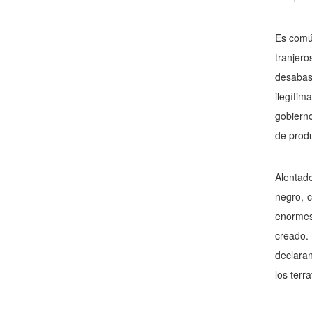
Es común
tranjer
desabas
ilegíti
gobierno
de produ
Alentad
negro, c
enormes 
creado.
declaran
los terr