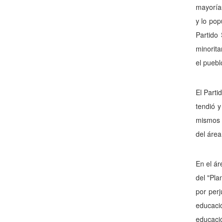
mayorías
y lo pop
Partido 
minorita
el puebl
El Parti
tendió 
mismos i
del área
En el ár
del "Pla
por perj
educaci
educació