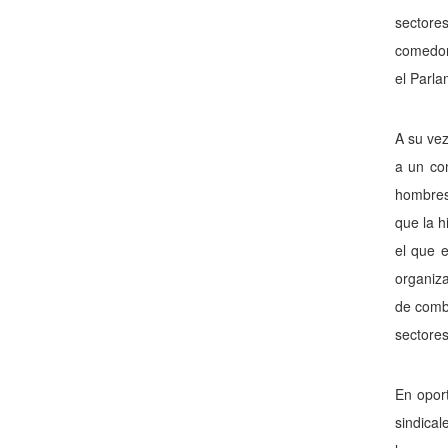
sectores
comedore
el Parla
A su vez
a un co
hombres 
que la h
el que e
organiza
de comba
sectores
En oport
sindical