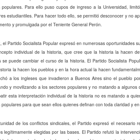
 populares. Para ello puso cupos de ingreso a la Universidad, limitó
s estudiantiles. Para hacer todo ello, se per­mitió desconocer y no ap
mento y promulgada por el Teniente General Perón.
, el Partido Socialista Popular expresó en numerosas opor­tunidades su
ncepto individual de la historia, que cree que la historia la hacen
se puede cambiar el curso de la historia. El Partido Socialista Popula
istoria la hacen los pueblos y en la hora actual la hacen fundamentalm
chó a los ingle­ses que invadieron a Buenos Aires sino el pueblo po
ndo y movilizando a los sectores populares y no matando a algunos d
tir esta interpretación in­dividual de la historia no es matando a quie
 populares para que sean ellos quienes definan con toda claridad y en f
unidad de los conflictos sindicales, el Partido expresó el necesario 
es legítimamente elegidas por las bases. El Partido refutó la interve