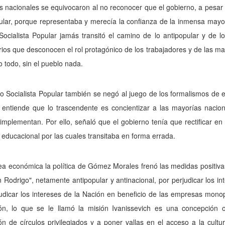
 nacionales se equivocaron al no reconocer que el gobierno, a pesar 
ular, porque representaba y merecía la confianza de la inmensa mayorí
Socialista Popular jamás transitó el camino de lo antipopular y de lo
rios que desconocen el rol protagónico de los tra­bajadores y de las m
o todo, sin el pueblo nada.
do Socialista Popular también se negó al juego de los for­malismos de 
y entiende que lo trascendente es concientizar a las mayorías nacio
mplementan. Por ello, señaló que el gobierno tenía que rectificar en
 educa­cional por las cuales transitaba en forma errada.
ea económica la política de Gómez Morales frenó las me­didas positivas
n Rodrigo", netamente antipopular y antinacional, por perju­dicar los i
udicar los intereses de la Nación en beneficio de las empresas monop
ón, lo que se le llamó la misión Ivanissevich es una concepción o
n de círculos privile­giados y a poner vallas en el acceso a la cultur