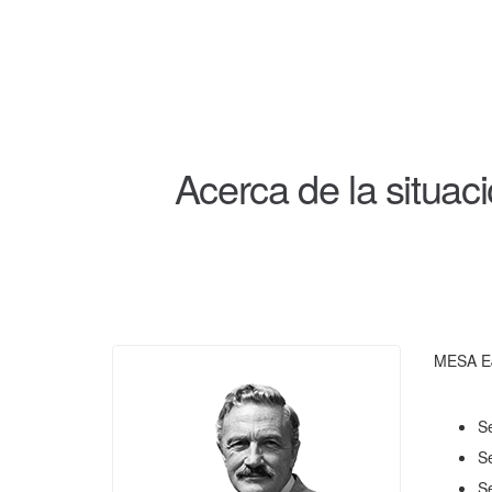
Acerca de la situac
MESA E
S
S
S