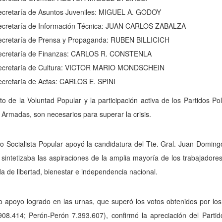
ecretaría de Asuntos Juveniles: MIGUEL A. GODOY
ecretaría de Información Técnica: JUAN CARLOS ZABALZA
ecretaría de Prensa y Propaganda: RUBEN BILLICICH
ecretaría de Finanzas: CARLOS R. CONSTENLA
ecretaría de Cultura: VICTOR MARIO MONDSCHEIN
ecretaría de Actas: CARLOS E. SPINI
to de la Voluntad Popular y la participación activa de los Partidos Po
Armadas, son necesarios para superar la crisis.
do Socialista Popular apoyó la candidatura del Tte. Gral. Juan Domin
 sintetizaba las aspiraciones de la amplia mayoría de los trabajadore
 de libertad, bienestar e independencia nacional.
io apoyo logrado en las urnas, que superó los votos obtenidos por l
08.414; Perón-Perón 7.393.607), confirmó la apreciación del Par­tid