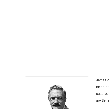
Jamás en
niños en
cuadro, 
¡no tie­