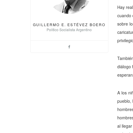
Hay real
cuando d
sobre lo
GUILLERMO E. ESTÉVEZ BOERO
Político Socialista Argentino
caricatu
privilegi
También 
diálogo 
es­peran
A los ni
pueblo, 
hombres
hombres.
al llega