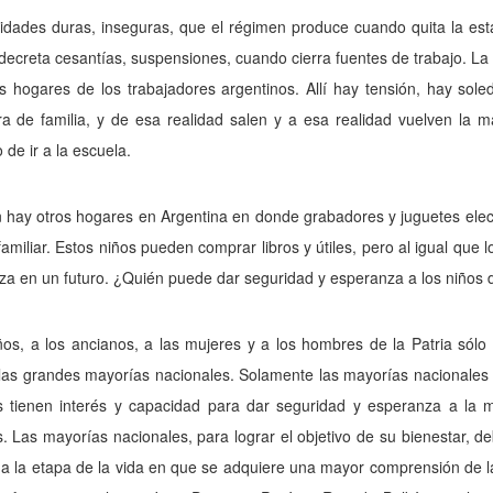
idades duras, in­seguras, que el régimen produce cuando quita la est
ecreta cesantías, suspensiones, cuando cie­rra fuentes de trabajo. L
s hogares de los trabajadores argentinos. Allí hay tensión, hay sol
ra de familia, y de esa realidad salen y a esa realidad vuelven la m
o de ir a la escuela.
hay otros hogares en Argentina en donde grabadores y juguetes elect
familiar. Estos niños pueden comprar libros y útiles, pero al igual qu
za en un futuro. ¿Quién puede dar seguridad y esperanza a los niños 
ños, a los ancianos, a las mujeres y a los hombres de la Patria sólo
las grandes mayorías nacionales. Solamen­te las mayorías nacionales qu
 tienen interés y capacidad para dar seguridad y esperanza a la ma
 Las mayorías nacionales, para lograr el objetivo de su bienestar, d
r a la etapa de la vida en que se adquiere una mayor comprensión de la 