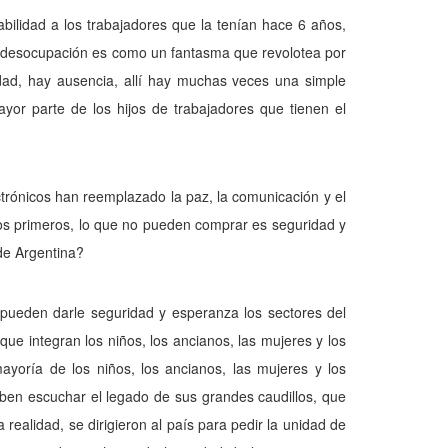
abilidad a los trabajadores que la tenían hace 6 años,
a desocupación es como un fantasma que re­volotea por
edad, hay ausencia, allí hay muchas veces una simple
ayor parte de los hijos de trabajadores que tienen el
rónicos han reemplazado la paz, la comunicación y el
e los primeros, lo que no pueden comprar es seguridad y
de Argentina?
 pueden darle seguridad y esperanza los sec­tores del
e integran los niños, los ancia­nos, las mujeres y los
yoría de los niños, los ancia­nos, las mujeres y los
eben escuchar el legado de sus grandes caudillos, que
realidad, se dirigieron al país para pe­dir la unidad de