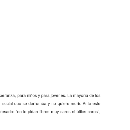
speran­za, para niños y para jóvenes. La mayoría de los
 social que se de­rrumba y no quiere morir. An­te este
re­sado: "no le pidan libros muy caros ni útiles caros",