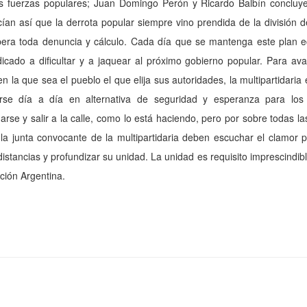
as fuer­zas populares; Juan Domingo Perón y Ricardo Balbín con­cluy
an así que la derrota popular siempre vino prendida de la división del
pera toda denun­cia y cálculo. Cada día que se mantenga este plan 
dicado a dificultar y a jaquear al próximo gobierno popular. Para 
 en la que sea el pueblo el que elija sus autoridades, la multipartidar
uirse día a día en alternativa de seguridad y esperanza para los a
rse y salir a la calle, como lo está haciendo, pero por sobre todas l
 la junta con­vocante de la multipartidaria deben escuchar el clamor
distancias y profundizar su unidad. La unidad es requisito imprescindibl
ción Argentina.