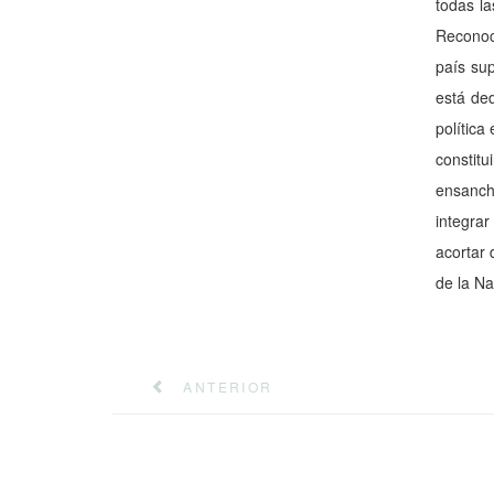
todas l
Reconocí
país su
está de
política
constit
ensancha
integrar
acortar 
de la Na
ANTERIOR